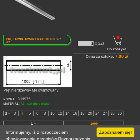
PRĘT GWINTOWANY M4X1000 DIN 975
A2
x SZT
7.00 zł
Cena za sztukę:
Pręt nierdzewny M4 gwintowany
DIN975
NORMA :
MATERIAŁ:
A2 - stal nierdzewna
d =
3
5
6
8
10
12
14
16
18
20
24
27
30
36
4
L =
1000
Informujemy, iż z rozpoczęciem
Zapoznałem się!
Powrót
obowiązywania przepisów Rozporządzenia