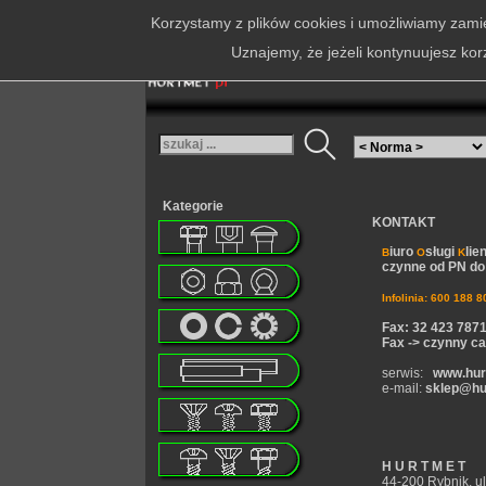
Korzystamy z plików cookies i umożliwiamy zamie
Uznajemy, że jeżeli kontynuujesz kor
Kategorie
KONTAKT
iuro
sługi
lie
B
O
K
czynne od PN do 
Infolinia: 600 188 8
Fax: 32 423 787
Fax -> czynny ca
serwis:
www.hur
e-mail:
sklep@hu
H U R T M E T
44-200 Rybnik, ul