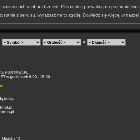
szczanie ich osobom trzecim. Pliki cookie pozwalają na poznanie twoi
zystanie z serwisu, wyrażasz na to zgodę. Dowiedz się więcej w naszej
X
nta HURTMET.PL
PT w godzinach 9:00 - 15:00
00
1
łą dobę.
tmet.pl
rtmet.pl
. Miejska 13