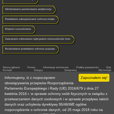
Odrdzewianie penetrowanie antykorozja
Powlekanie zabezpieczanie ochrona trwała
Klejenie uszczelnianie
Zamrażanie odmrażanie wykrywanie nieszczelności inne
Rozdzielanie powlekanie ochrona czasowa
Strona główna
Pomoc
Informacje techniczne
Politka prywatności
Odo
Kontakt
Zaloguj
Zarejestruj
Mój koszyk
Copyright © 2003-2026 by :: HURTMET.PL :: Wszelkie prawa zastrzeżone
Informujemy, iż z rozpoczęciem
Publikowanie materiałów (w tym grafiki) tylko za zgodą HURTMET.PL
Zapoznałem się!
Regulamin
obowiązywania przepisów Rozporządzenia
Parlamentu Europejskiego i Rady (UE) 2016/679 z dnia 27
kwietnia 2016 r. w sprawie ochrony osób fizycznych w związku z
przetwarzaniem danych osobowych i w sprawie przepływu takich
danych oraz uchylenia dyrektywy 95/46/WE ogólne
rozporządzenie o ochronie danych, od 25 maja 2018 roku na