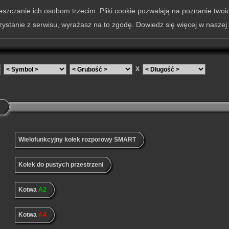
szczanie ich osobom trzecim. Pliki cookie pozwalają na poznanie twoi
zystanie z serwisu, wyrażasz na to zgodę. Dowiedz się więcej w naszej
X
Wielofunkcyjny kołek rozporowy SMART
Kołek do pustych przestrzeni
Kotwa
A2
Kotwa
A4