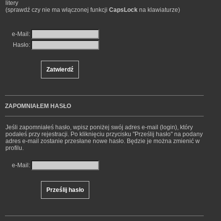
litery
(sprawdź czy nie ma włączonej funkcji
CapsLock
na klawiaturze)
e-Mail:
Hasło:
ZAPOMNIAŁEM HASŁO
Jeśli zapomniałeś hasło, wpisz poniżej swój adres e-mail (login), który
podałeś przy rejestracji. Po kliknięciu przycisku "Prześlij hasło" na podany
adres e-mail zostanie przesłane nowe hasło. Będzie je można zmienić w
profilu.
e-Mail: