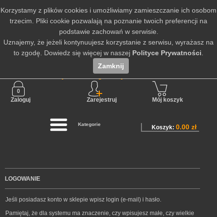
Korzystamy z plików cookies i umożliwiamy zamieszczanie ich osobom
trzecim. Pliki cookie pozwalają na poznanie twoich preferencji na
podstawie zachowań w serwisie.
Uznajemy, że jeżeli kontynuujesz korzystanie z serwisu, wyrażasz na
to zgodę. Dowiedz się więcej w naszej
Polityce Prywatności
.
Zamknij
Nie jesteś zalogowany
Zaloguj
Zarejestruj
Mój koszyk
Kategorie
0.00 zł
Koszyk:
LOGOWANIE
Jeśli posiadasz konto w sklepie wpisz login (e-mail) i hasło.
Pamiętaj, że dla systemu ma znaczenie, czy wpisujesz małe, czy wielkie