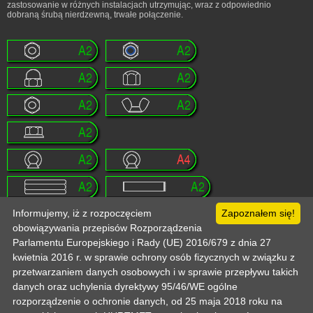
zastosowanie w różnych instalacjach utrzymując, wraz z odpowiednio
dobraną śrubą nierdzewną, trwałe połączenie.
Informujemy, iż z rozpoczęciem
Zapoznałem się!
obowiązywania przepisów Rozporządzenia
Strona główna
Pomoc
Informacje techniczne
Politka prywatności
Odo
Parlamentu Europejskiego i Rady (UE) 2016/679 z dnia 27
Kontakt
Zaloguj
Zarejestruj
Mój koszyk
kwietnia 2016 r. w sprawie ochrony osób fizycznych w związku z
Copyright © 2003-2026 by :: HURTMET.PL :: Wszelkie prawa zastrzeżone
Publikowanie materiałów (w tym grafiki) tylko za zgodą HURTMET.PL
Regulamin
przetwarzaniem danych osobowych i w sprawie przepływu takich
danych oraz uchylenia dyrektywy 95/46/WE ogólne
rozporządzenie o ochronie danych, od 25 maja 2018 roku na