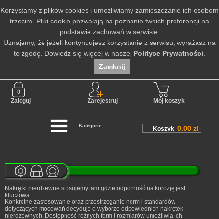
Korzystamy z plików cookies i umożliwiamy zamieszczanie ich osobom
trzecim. Pliki cookie pozwalają na poznanie twoich preferencji na
podstawie zachowań w serwisie.
Uznajemy, że jeżeli kontynuujesz korzystanie z serwisu, wyrażasz na
to zgodę. Dowiedz się więcej w naszej
Polityce Prywatności
.
Zamknij
Nie jesteś zalogowany
Zaloguj
Zarejestruj
Mój koszyk
Kategorie
0.00 zł
Koszyk:
Nakrętki nierdzewne stosujemy tam gdzie odporność na korozję jest
kluczowa.
Konkretne zastosowanie oraz przestrzeganie norm i standardów
dotyczących mocowań decyduje o wyborze odpowiednich nakrętek
nierdzewnych. Dostępność różnych form i rozmiarów umożliwia ich